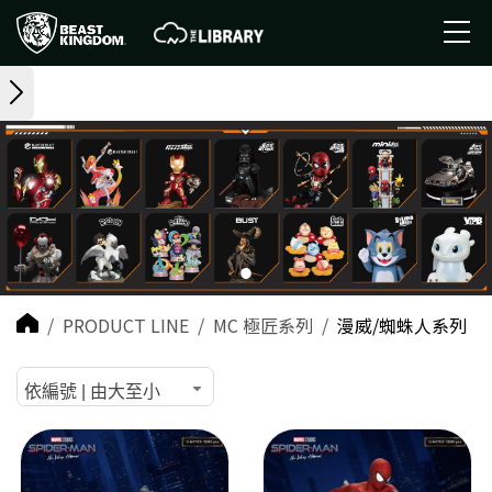
PRODUCT LINE
MC 極匠系列
漫威/蜘蛛人系列
依編號 | 由大至小