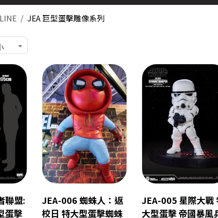
LINE
JEA 巨型蛋擊雕像系列
小
仇者聯盟:
JEA-006 蜘蛛人：返
JEA-005 星際大戰
型蛋擊
校日 特大型蛋擊蜘蛛
大型蛋擊 帝國暴風