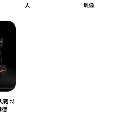
人
雕像
際大戰 特
維德