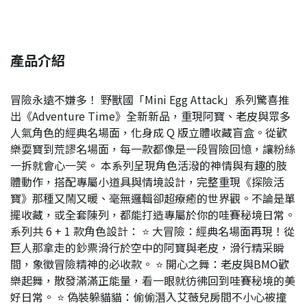
產品介紹
冒險永遠不嫌多！ 野獸國「Mini Egg Attack」系列驚喜推
出《Adventure Time》全新新品，重現阿寶、老皮與眾多
人氣角色的經典名場面，化身成 Q 版立體收藏盲盒。從歡
樂耍寶到荒謬名場面，每一款都像是一段冒險回憶，讓粉絲
一拆就會心一笑。 本系列呈現角色活潑的神情與有趣的肢
體動作，搭配專屬小道具與情境設計，完整重現《探險活
寶》那種又鬧又暖、毫無邏輯卻超療癒的世界觀。不論是單
擺收藏，或全套陳列，都能打造專屬於你的哇賽秘境日常。
系列共 6 + 1 款角色設計： ⭐ 大冒險：經典名場面再現！從
巨人那拿走的鈔票滑行於空中的阿寶與老皮，滑行精采瞬
間，象徵冒險精神的必收款。 ⭐ 開心之舞：老皮與BMO歡
樂起舞，散發滿滿正能量，看一眼就彷彿回到哇賽秘境的美
好日常。 ⭐ 偽裝躲貓貓：偷偷潛入艾薇兒房間不小心被撞