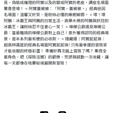
見，偽裝成檯燈的阿寶以及的變成阿寶的老皮，調皮名場面
驚喜登場！ ⭐ 阿寶蓋被被：「阿寶，蓋被被。」經典迷因
名場面！溫馨又好笑、是粉絲必懂的療癒瞬間。 ⭐ 壞！壞
阿鵝：冰霸王與阿鵝的日常生活，高舉木棒的阿鵝與抓狂的
冰霸王，讓粉絲忍不住會心一笑！ ⭐ 檸檬公爵遇見檸檬公
爵：當最難搞的檸檬公爵對上自己！意外獲得認同的經典場
景，是本系列最有梗的必收款。 ⭐ 隱藏版｜阿寶屁屁操：
超高辨識度的經典名場面阿寶屁屁操! 只有最幸運的冒險家
才能收服的終極彩蛋！ 準備好再次踏上冒險了嗎？ 集齊全
套角色，把《探險活寶》的歡樂、荒謬與感動一次收藏，讓
每一天都像在哇賽秘境展開新冒險！