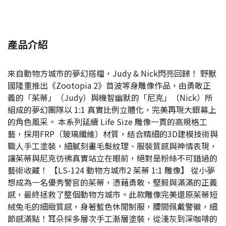
產品介紹
來自動物方城市的夢幻搭檔，Judy & Nick閃亮回歸！ 野獸
國隆重推出《Zootopia 2》首波等身雕像作品，由勇敢正
義的「茱蒂」（Judy）與機智幽默的「尼克」（Nick）所
組成的夢幻團隊以 1:1 真實比例立體化，完美再現大銀幕上
的角色風采。 本系列延續 Life Size 雕像一貫的高規格工
藝，採用FRP（玻璃纖維）材質，結合精細的3D建模技術與
職人手工塗裝，細膩刻畫毛髮紋理、服裝質感與神情表現，
讓茱蒂與尼克彷彿真實站立在眼前，絕對是粉絲不可錯過的
藝術收藏！ 【LS-124 動物方城市2 茱蒂 1:1 雕像】 從小夢
想成為一名優秀警官的茱蒂，憑藉勇敢、堅毅與滿滿的正義
感，最終拯救了整個動物方城市。此款雕像完美還原茱蒂短
絨兔毛的細緻質感，身著藍色休閒制服，腰間佩戴警徽，細
節感滿點！耳朵採多層次手工漸層塗裝，從淺灰到深咖啡的