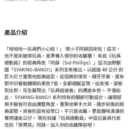
產品介紹
「哈哈哈～玩具們小心啦！」 壞小子阿薛回來啦！這次，
他不是來破壞玩具，是準備入侵你的收藏櫃！ 來自《玩具
總動員》的經典角色「阿薛（Sid Phillips）」這次由野獸
國「SYAKING-BANG!!」系列全新推出，以超過 48 公分 的
巨大尺寸重現他經典造型，從招牌的壞笑、鋼牙牙套、還有
那件印著骷髏頭的黑色T恤，全都細膩呈現。從表情、姿態
到比例，完全展現出「玩具毀滅者」的調皮本色。 不僅如
此， SYAKING-BANG!! 系列特有的關節可動設計，讓頭部
與手腳皆可自由調整角度，重現他舉手大笑、邁步前進的經
典姿勢。背後則設有投幣口，不只是收藏，更是趣味滿滿的
實用儲金公仔。 現在就讓「玩具總動員」中這位最具代表
性的「壞男孩」阿薛，加入你的收藏陣容吧！