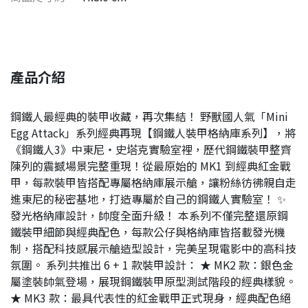
產品介紹
鋼鐵人最經典的裝甲收藏，再次集結！ 野獸國人氣「Mini
Egg Attack」系列經典再現【鋼鐵人裝甲格納庫系列】，將
《鋼鐵人3》中東尼・史塔克實驗室裡，歷代鋼鐵裝甲整齊
陳列的震撼場景完整重現！從最原始的 MK1 到經典紅金戰
甲，每款裝甲皆搭配專屬格納庫展示艙，讓粉絲彷彿親自走
進東尼的秘密基地，打造專屬於自己的鋼鐵人實驗室！ ✨
發光格納庫設計，帥度全面升級！ 本系列不僅完整還原鋼
鐵裝甲細節與經典配色，每款公仔與格納庫皆搭載發光機
制，搭配科技感展示艙造型設計，完美呈現電影中的高科技
氛圍。 系列共推出 6 + 1 款裝甲設計： ★ MK2 款：銀色金
屬塗裝帥氣登場，展現鋼鐵裝甲原型測試階段的經典樣貌。
★ MK3 款：最具代表性的紅金戰甲正式現身，經典配色絕