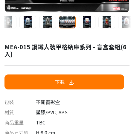
MEA-015 鋼鐵人裝甲格納庫系列 - 盲盒套組(6
入)
下載
包裝
不開窗彩盒
材質
塑膠/PVC, ABS
商品重量
TBC
商品尺寸約
H:8.0 cm