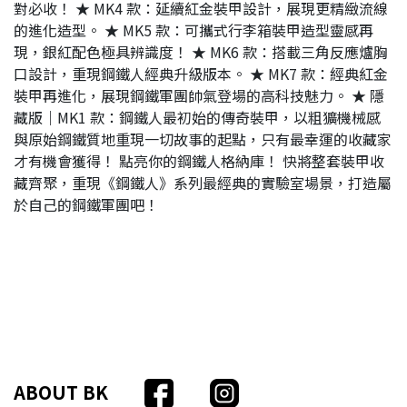
對必收！ ★ MK4 款：延續紅金裝甲設計，展現更精緻流線
的進化造型。 ★ MK5 款：可攜式行李箱裝甲造型靈感再
現，銀紅配色極具辨識度！ ★ MK6 款：搭載三角反應爐胸
口設計，重現鋼鐵人經典升級版本。 ★ MK7 款：經典紅金
裝甲再進化，展現鋼鐵軍團帥氣登場的高科技魅力。 ★ 隱
藏版｜MK1 款：鋼鐵人最初始的傳奇裝甲，以粗獷機械感
與原始鋼鐵質地重現一切故事的起點，只有最幸運的收藏家
才有機會獲得！ 點亮你的鋼鐵人格納庫！ 快將整套裝甲收
藏齊聚，重現《鋼鐵人》系列最經典的實驗室場景，打造屬
於自己的鋼鐵軍團吧！
ABOUT BK