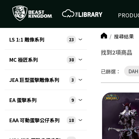
PRODUC
搜尋結果
LS 1:1 雕像系列
23
找到2項商品
MC 極匠系列
38
DA
已篩選：
JEA 巨型蛋擊雕像系列
3
EA 蛋擊系列
9
EAA 可動蛋擊公仔系列
18