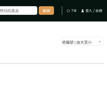
/
搜尋
TW
登入
註冊
依編號 | 由大至小