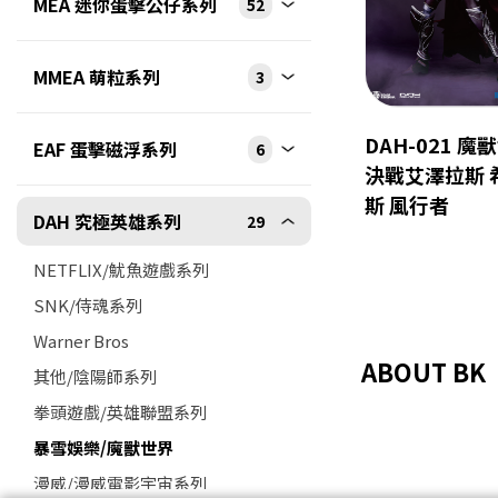
MEA 迷你蛋擊公仔系列
52
MMEA 萌粒系列
3
DAH-021 魔
EAF 蛋擊磁浮系列
6
決戰艾澤拉斯 
斯 風行者
DAH 究極英雄系列
29
NETFLIX/魷魚遊戲系列
SNK/侍魂系列
Warner Bros
ABOUT BK
其他/陰陽師系列
拳頭遊戲/英雄聯盟系列
暴雪娛樂/魔獸世界
漫威/漫威電影宇宙系列