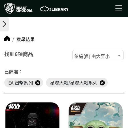
搜尋結果
找到6項商品
依編號 | 由大至小
已篩選：
EA 蛋擊系列
星際大戰/星際大戰系列